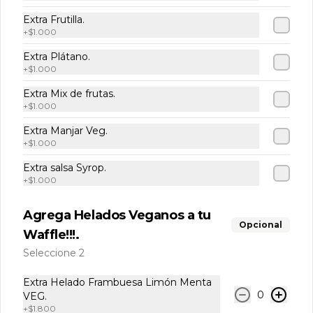
y 2 chocolate).
Extra Frutilla.
+
$1.000
$16.000
$18.400
Extra Plátano.
+
$1.000
Extra Mix de frutas.
+
$1.000
Extra Manjar Veg.
+
$1.000
Extra salsa Syrop.
+
$1.000
Agrega Helados Veganos a tu
Opcional
Waffle!!!.
Términos y condiciones
Seleccione 2
Política de privacidad
Redes sociales
Extra Helado Frambuesa Limón Menta
0
VEG.
+
$1.800