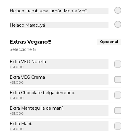
Helados artesanales. Elige tu sabor!!!!

Potes de 16oz (475ml aprox.)
Helado Frambuesa Limón Menta VEG.
Helado Maracuyá
$8.900
Extras Vegano!!!
Opcional
Promo Waffle L❤vers
Seleccione 8
Extra VEG Nutella
-
+
7
$1.000
%
Combo para compartir
4 Waffles Nutella + Frutas
Extra VEG Crema
+
$1.000
Extra Chocolate belga derretido.
+
$1.000
$20.000
$21.600
Extra Mantequilla de maní.
+
$1.000
-
13
%
Vainilla Para Compartir
Extra Maní.
4 Waffles Vainilla con salsa. (2 manjar 
+
$1.000