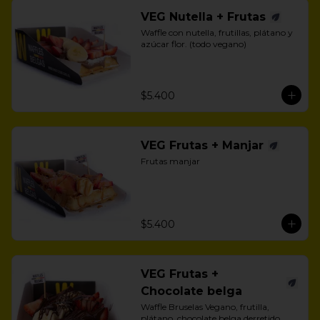
VEG Nutella + Frutas
Waffle con nutella, frutillas, plátano y 
azúcar flor. (todo vegano)
$5.400
VEG Frutas + Manjar
Frutas manjar
$5.400
VEG Frutas +
Chocolate belga
Waffle Bruselas Vegano, frutilla, 
plátano, chocolate belga derretido 