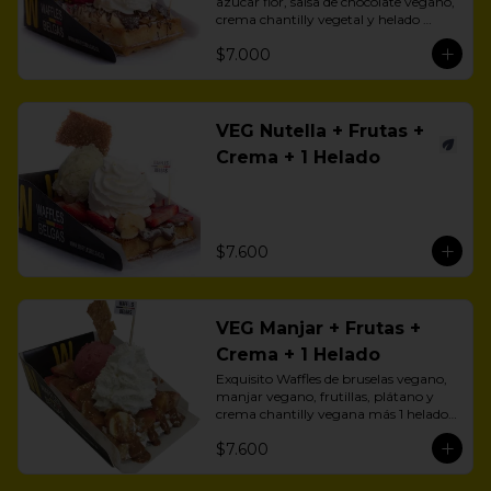
azúcar flor, salsa de chocolate vegano, 
crema chantilly vegetal y helado 
vegano.
$7.000
VEG Nutella + Frutas +
Crema + 1 Helado
$7.600
VEG Manjar + Frutas +
Crema + 1 Helado
Exquisito Waffles de bruselas vegano, 
manjar vegano, frutillas, plátano y 
crema chantilly vegana más 1 helado 
vegano a eleción.
$7.600