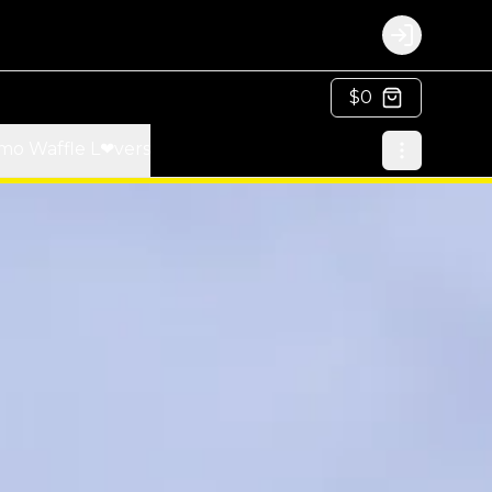
Login
$0
mo Waffle L❤vers