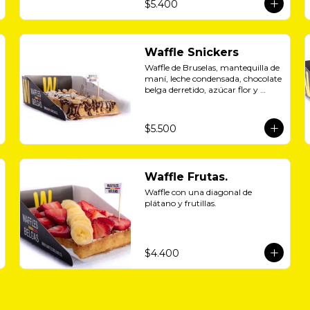
$5.400
Waffle Snickers
Waffle de Bruselas, mantequilla de 
maní, leche condensada, chocolate 
belga derretido, azúcar flor y 
maní.
$5.500
Waffle Frutas.
Waffle con una diagonal de 
plátano y frutillas.
$4.400