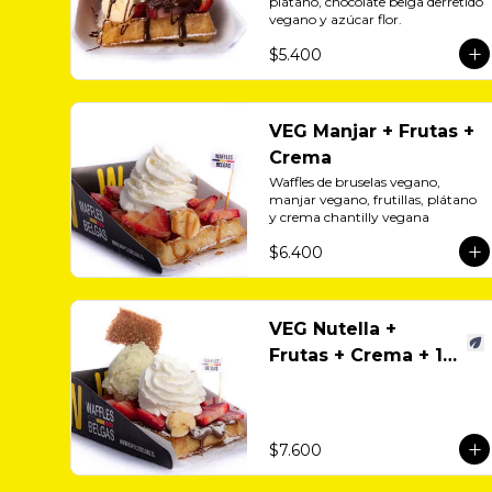
plátano, chocolate belga derretido 
vegano y azúcar flor.
$5.400
VEG Manjar + Frutas +
Crema
Waffles de bruselas vegano, 
manjar vegano, frutillas, plátano 
y crema chantilly vegana
$6.400
VEG Nutella +
Frutas + Crema + 1
Helado
$7.600