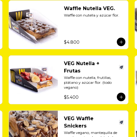
Waffle Nutella VEG.
Waffle con nutella y azúcar flor.
$4.800
VEG Nutella +
Frutas
Waffle con nutella, frutillas, 
plátano y azúcar flor. (todo 
vegano)
$5.400
VEG Waffle
Snickers
Waffle vegano, mantequilla de 