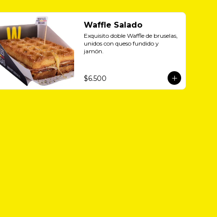
Waffle Salado
Exquisito doble Waffle de bruselas, 
unidos con queso fundido y 
jamón.
$6.500