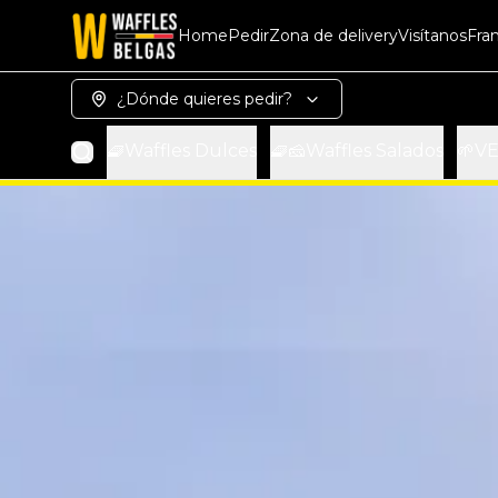
Home
Pedir
Zona de delivery
Visítanos
Fra
¿Dónde quieres pedir?
🧇Waffles Dulces
🧇🧀Waffles Salados
🌱V