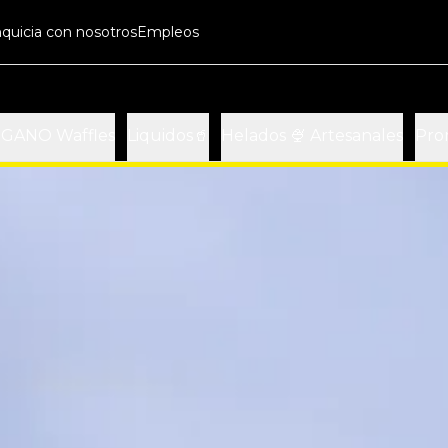
nquicia con nosotros
Empleos
EGANO Waffles
Liquidos🥤
Helados 🍨 Artesanales
Pro