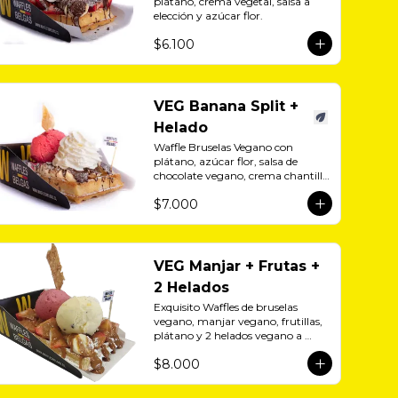
plátano, crema vegetal, salsa a 
elección y azúcar flor.
$6.100
VEG Banana Split +
Helado
Waffle Bruselas Vegano con 
plátano, azúcar flor, salsa de 
chocolate vegano, crema chantilly 
vegetal y helado vegano.
$7.000
VEG Manjar + Frutas +
2 Helados
Exquisito Waffles de bruselas 
vegano, manjar vegano, frutillas, 
plátano y 2 helados vegano a 
eleción.
$8.000