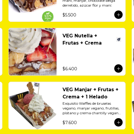
maní, manjar, chocolate belga 
derretido, azúcar flor y maní.
$5.500
VEG Nutella +
Frutas + Crema
$6.400
VEG Manjar + Frutas +
Crema + 1 Helado
Exquisito Waffles de bruselas 
vegano, manjar vegano, frutillas, 
plátano y crema chantilly vegana 
más 1 helado vegano a eleción.
$7.600