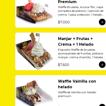
Premium
Waffle Bruselas, Azúcar flor, capa 
completa de plátano, 1 porción de 
crema, 1 salsa a elección, 1 helado a 
aelección
$7.000
Manjar + Frutas +
Crema + 1 Helado
Exquisito Waffle de bruselas 
acompañado de frutillas, plátano, 
manjar, crema chantilly, 1 helado 
y zúcar flor.
$7.600
Waffle Vainilla con
helado
Waffle de Vainilla con helado 
premium