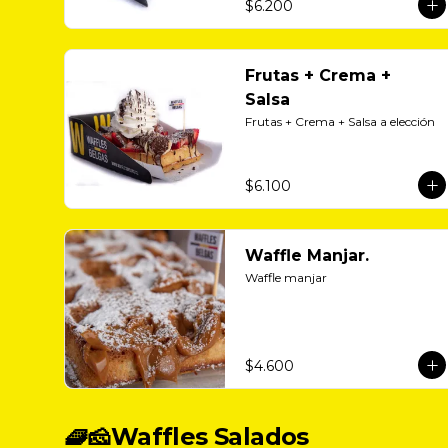
$6.200
Frutas + Crema +
Salsa
Frutas + Crema + Salsa a elección
$6.100
Waffle Manjar.
Waffle manjar
$4.600
🧇🧀Waffles Salados