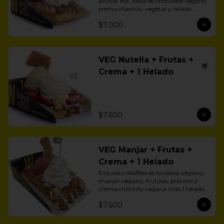
azúcar flor, salsa de chocolate vegano, 
crema chantilly vegetal y helado 
vegano.
$7.000
VEG Nutella + Frutas +
Crema + 1 Helado
$7.600
VEG Manjar + Frutas +
Crema + 1 Helado
Exquisito Waffles de bruselas vegano, 
manjar vegano, frutillas, plátano y 
crema chantilly vegana más 1 helado 
vegano a eleción.
$7.600