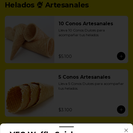
Helados 🍨 Artesanales
10 Conos Artesanales
Lleva 10 Conos Dulces para 
acompañar tus helados
$5.100
5 Conos Artesanales
Lleva 5 Conos Dulces para acompañar 
tus helados.
$3.100
Pote de Helado 16oz