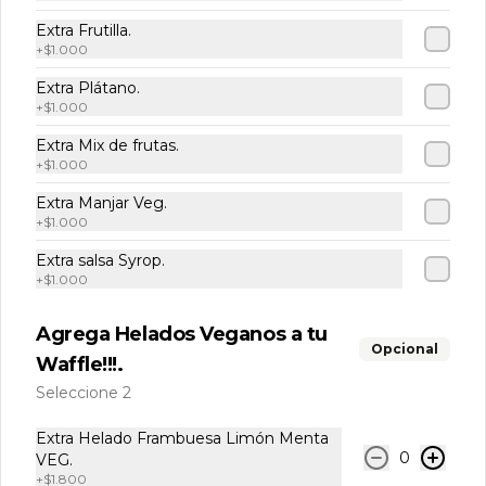
y 2 chocolate).
Extra Frutilla.
+
$1.000
$16.000
$18.400
Extra Plátano.
+
$1.000
Extra Mix de frutas.
+
$1.000
Extra Manjar Veg.
+
$1.000
Extra salsa Syrop.
+
$1.000
Agrega Helados Veganos a tu
Opcional
Waffle!!!.
Términos y condiciones
Seleccione 2
Política de privacidad
Redes sociales
Extra Helado Frambuesa Limón Menta
0
VEG.
+
$1.800