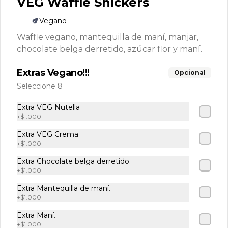
VEG Waffle Snickers
Helados artesanales. Elige tu sabor!!!!

Potes de 16oz (475ml aprox.)
Vegano
Waffle vegano, mantequilla de maní, manjar,
chocolate belga derretido, azúcar flor y maní.
$8.900
Extras Vegano!!!
Opcional
Promo Waffle L❤vers
Seleccione 8
Extra VEG Nutella
-
+
7
$1.000
%
Combo para compartir
4 Waffles Nutella + Frutas
Extra VEG Crema
+
$1.000
Extra Chocolate belga derretido.
+
$1.000
$20.000
$21.600
Extra Mantequilla de maní.
+
$1.000
-
13
%
Vainilla Para Compartir
Extra Maní.
4 Waffles Vainilla con salsa. (2 manjar 
+
$1.000