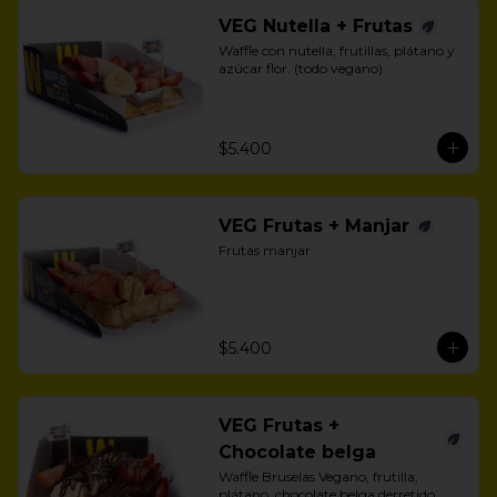
VEG Nutella + Frutas
Waffle con nutella, frutillas, plátano y 
azúcar flor. (todo vegano)
$5.400
VEG Frutas + Manjar
Frutas manjar
$5.400
VEG Frutas +
Chocolate belga
Waffle Bruselas Vegano, frutilla, 
plátano, chocolate belga derretido 