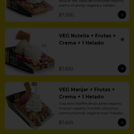
azúcar flor, salsa de chocolate vegano, 
crema chantilly vegetal y helado 
vegano.
$7.000
VEG Nutella + Frutas +
Crema + 1 Helado
$7.600
VEG Manjar + Frutas +
Crema + 1 Helado
Exquisito Waffles de bruselas vegano, 
manjar vegano, frutillas, plátano y 
crema chantilly vegana más 1 helado 
vegano a eleción.
$7.600