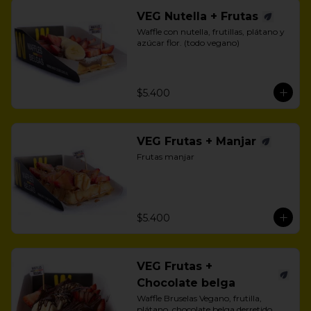
VEG Nutella + Frutas
Waffle con nutella, frutillas, plátano y 
azúcar flor. (todo vegano)
$5.400
VEG Frutas + Manjar
Frutas manjar
$5.400
VEG Frutas +
Chocolate belga
Waffle Bruselas Vegano, frutilla, 
plátano, chocolate belga derretido 