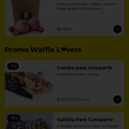
Helados artesanales. Elige tu sabor!!!!

Potes de 16oz (475ml aprox.)
$8.900
Promo Waffle L❤vers
-
7
%
Combo para compartir
4 Waffles Nutella + Frutas
$20.000
$21.600
-
13
%
Vainilla Para Compartir
4 Waffles Vainilla con salsa. (2 manjar 