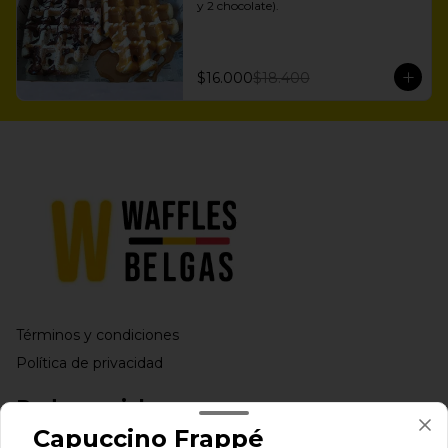
y 2 chocolate).
$16.000
$18.400
Términos y condiciones
Política de privacidad
Redes sociales
Capuccino Frappé