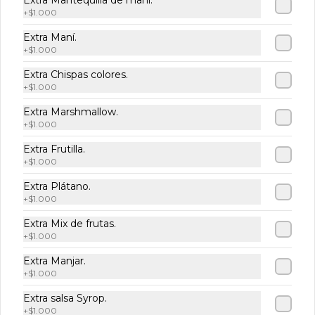
Extra Mantequilla de maní.
y 2 chocolate).
+
$1.000
Extra Maní.
+
$1.000
$16.000
$18.400
Extra Chispas colores.
+
$1.000
Extra Marshmallow.
+
$1.000
Extra Frutilla.
+
$1.000
Extra Plátano.
+
$1.000
Extra Mix de frutas.
Términos y condiciones
+
$1.000
Política de privacidad
Extra Manjar.
+
$1.000
Redes sociales
Extra salsa Syrop.
+
$1.000