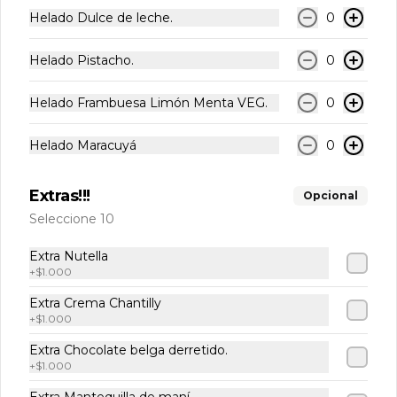
Helados artesanales. Elige tu sabor!!!!

Helado Dulce de leche.
0
Potes de 16oz (475ml aprox.)
Helado Pistacho.
0
$8.900
Helado Frambuesa Limón Menta VEG.
0
Helado Maracuyá
0
Promo Waffle L❤vers
Extras!!!
Opcional
-
7
%
Combo para compartir
Seleccione 10
4 Waffles Nutella + Frutas
Extra Nutella
+
$1.000
Extra Crema Chantilly
$20.000
$21.600
+
$1.000
Extra Chocolate belga derretido.
-
13
%
+
$1.000
Vainilla Para Compartir
4 Waffles Vainilla con salsa. (2 manjar 