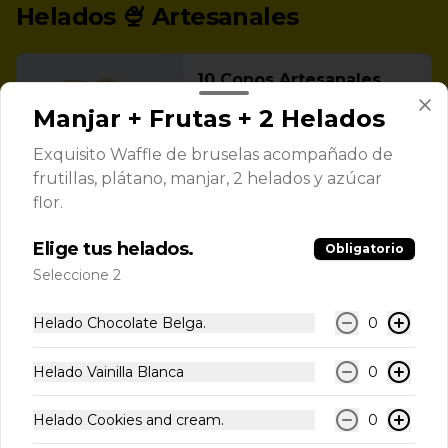
Helados 🍨 Artesanales
10 Conos Artesanales
Lleva 10 Conos Dulces para 
Manjar + Frutas + 2 Helados
acompañar tus helados
Exquisito Waffle de bruselas acompañado de
frutillas, plátano, manjar, 2 helados y azúcar
$5.100
flor.
Elige tus helados.
Obligatorio
5 Conos Artesanales
Seleccione 2
Lleva 5 Conos Dulces para acompañar 
tus helados.
Helado Chocolate Belga.
0
$3.100
Helado Vainilla Blanca
0
Helado Cookies and cream.
0
Pote de Helado 16oz