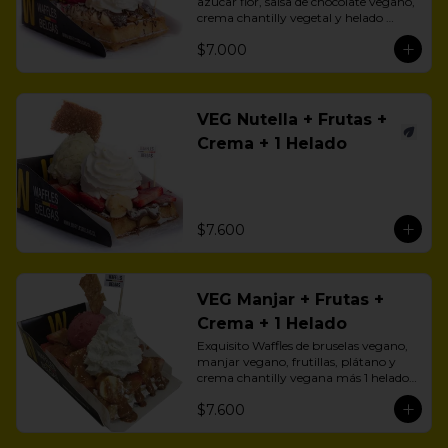
azúcar flor, salsa de chocolate vegano, 
crema chantilly vegetal y helado 
vegano.
$7.000
VEG Nutella + Frutas +
Crema + 1 Helado
$7.600
VEG Manjar + Frutas +
Crema + 1 Helado
Exquisito Waffles de bruselas vegano, 
manjar vegano, frutillas, plátano y 
crema chantilly vegana más 1 helado 
vegano a eleción.
$7.600