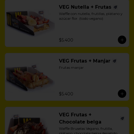
VEG Nutella + Frutas
Waffle con nutella, frutillas, plátano y 
azúcar flor. (todo vegano)
$5.400
VEG Frutas + Manjar
Frutas manjar
$5.400
VEG Frutas +
Chocolate belga
Waffle Bruselas Vegano, frutilla, 
plátano, chocolate belga derretido 