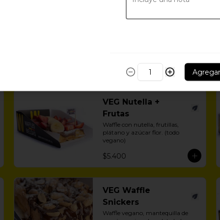
Waffle Nutella VEG.
Waffle con nutella y azúcar flor.
$4.800
Agrega
VEG Nutella +
Frutas
Waffle con nutella, frutillas, 
plátano y azúcar flor. (todo 
vegano)
$5.400
VEG Waffle
Snickers
Waffle vegano, mantequilla de 