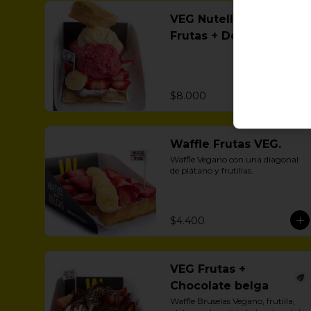
VEG Nutella +
Frutas + Doble
Helado
$8.000
Waffle Frutas VEG.
Waffle Vegano con una diagonal 
de plátano y frutillas.
$4.400
VEG Frutas +
Chocolate belga
Waffle Bruselas Vegano, frutilla, 