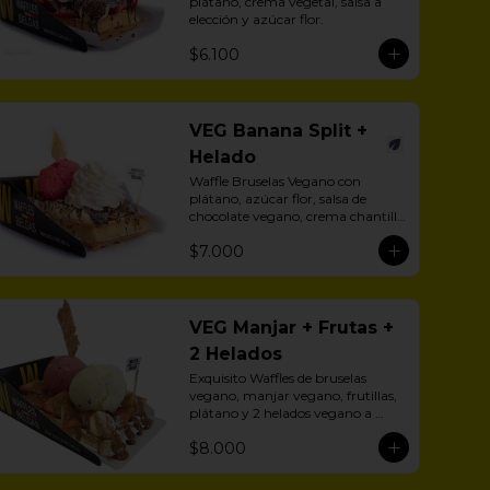
plátano, crema vegetal, salsa a 
elección y azúcar flor.
$6.100
VEG Banana Split +
Helado
Waffle Bruselas Vegano con 
plátano, azúcar flor, salsa de 
chocolate vegano, crema chantilly 
vegetal y helado vegano.
$7.000
VEG Manjar + Frutas +
2 Helados
Exquisito Waffles de bruselas 
vegano, manjar vegano, frutillas, 
plátano y 2 helados vegano a 
eleción.
$8.000