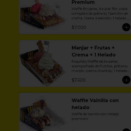
Premium
Waffle Bruselas, Azúcar flor, capa 
completa de plátano, 1 porción de 
crema, 1 salsa a elección, 1 helado a 
aelección
$7.000
Manjar + Frutas +
Crema + 1 Helado
Exquisito Waffle de bruselas 
acompañado de frutillas, plátano, 
manjar, crema chantilly, 1 helado 
y zúcar flor.
$7.600
Waffle Vainilla con
helado
Waffle de Vainilla con helado 
premium