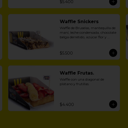
$5.400
Waffle Snickers
Waffle de Bruselas, mantequilla de 
maní, leche condensada, chocolate 
belga derretido, azúcar flor y 
maní.
$5.500
Waffle Frutas.
Waffle con una diagonal de 
plátano y frutillas.
$4.400