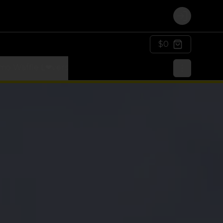
Login
$0
mo Waffle L❤vers