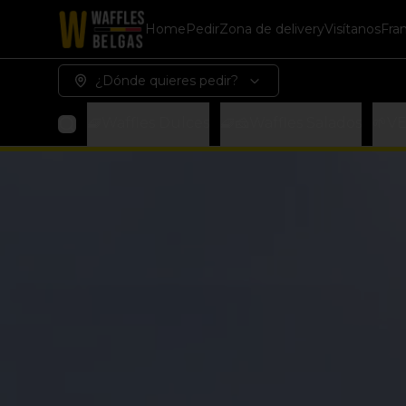
Home
Pedir
Zona de delivery
Visítanos
Fra
¿Dónde quieres pedir?
🧇Waffles Dulces
🧇🧀Waffles Salados
🌱V