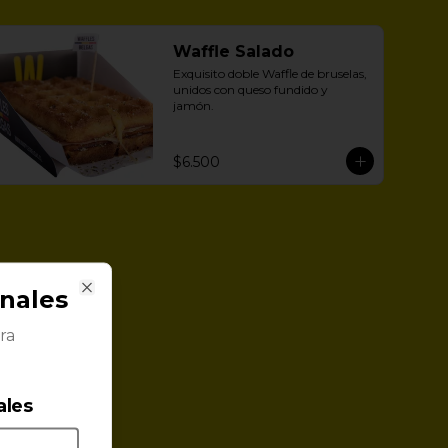
Waffle Salado
Exquisito doble Waffle de bruselas, 
unidos con queso fundido y 
jamón.
$6.500
nales
Close
ra
ales