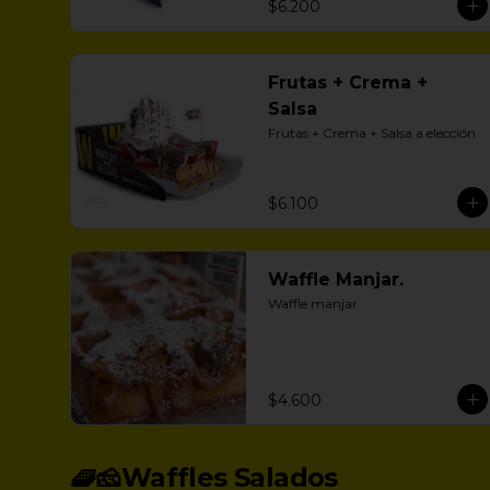
$6.200
Frutas + Crema +
Salsa
Frutas + Crema + Salsa a elección
$6.100
Waffle Manjar.
Waffle manjar
$4.600
🧇🧀Waffles Salados