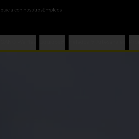
nquicia con nosotros
Empleos
EGANO Waffles
Liquidos🥤
Helados 🍨 Artesanales
Pro