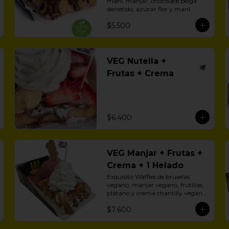
maní, manjar, chocolate belga 
derretido, azúcar flor y maní.
$5.500
VEG Nutella +
Frutas + Crema
$6.400
VEG Manjar + Frutas +
Crema + 1 Helado
Exquisito Waffles de bruselas 
vegano, manjar vegano, frutillas, 
plátano y crema chantilly vegana 
más 1 helado vegano a eleción.
$7.600