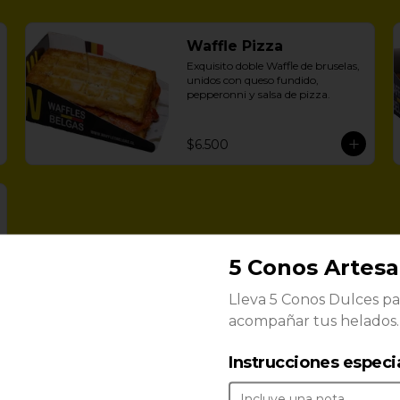
Waffle Pizza
Exquisito doble Waffle de bruselas, 
unidos con queso fundido, 
pepperonni y salsa de pizza.
$6.500
5 Conos Artesa
Lleva 5 Conos Dulces pa
acompañar tus helados.
Instrucciones especi