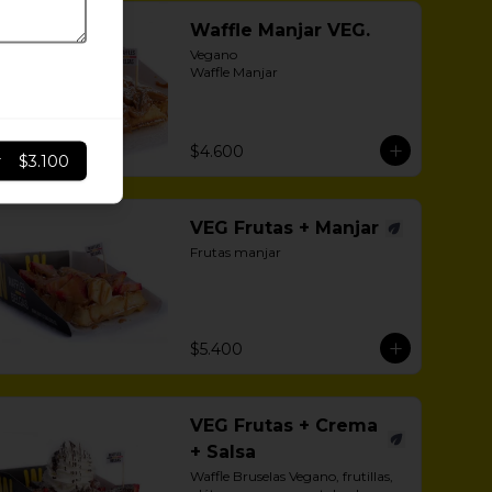
Waffle Manjar VEG.
Vegano 

Waffle Manjar
$4.600
r
$3.100
VEG Frutas + Manjar
Frutas manjar
$5.400
VEG Frutas + Crema
+ Salsa
Waffle Bruselas Vegano, frutillas, 