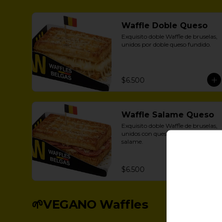
Waffle Doble Queso
Exquisito doble Waffle de bruselas, 
unidos por doble queso fundido.
$6.500
Waffle Salame Queso
Exquisito doble Waffle de bruselas, 
unidos con queso fundido y 
salame.
$6.500
🌱VEGANO Waffles