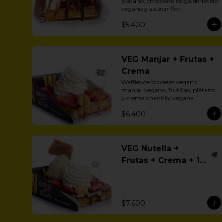
plátano, chocolate belga derretido 
vegano y azúcar flor.
$5.400
VEG Manjar + Frutas +
Crema
Waffles de bruselas vegano, 
manjar vegano, frutillas, plátano 
y crema chantilly vegana
$6.400
VEG Nutella +
Frutas + Crema + 1
Helado
$7.600