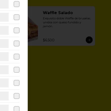
Waffle Salado
Exquisito doble Waffle de bruselas, 
unidos con queso fundido y 
jamón.
$6.500