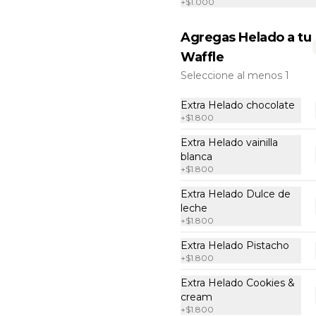
+
$1.000
Waffle Nutella VEG.
Agregas Helado a tu
Waffle con nutella y azúcar flor.
Waffle
Seleccione al menos 1
$4.800
Extra Helado chocolate
+
$1.800
Extra Helado vainilla
VEG Nutella +
blanca
Frutas
+
$1.800
Waffle con nutella, frutillas, 
plátano y azúcar flor. (todo 
Extra Helado Dulce de
vegano)
leche
+
$1.800
$5.400
Extra Helado Pistacho
+
$1.800
VEG Waffle
Extra Helado Cookies &
Snickers
cream
Waffle vegano, mantequilla de 
+
$1.800