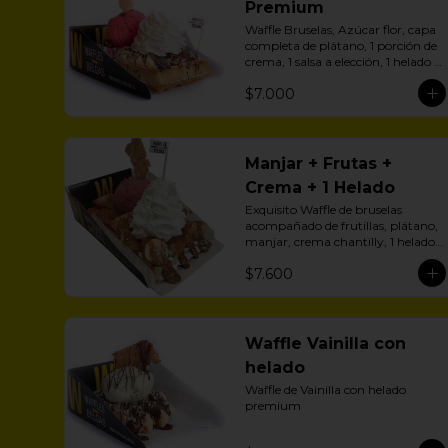
Premium
Waffle Bruselas, Azúcar flor, capa 
completa de plátano, 1 porción de 
crema, 1 salsa a elección, 1 helado a 
aelección
$7.000
Manjar + Frutas +
Crema + 1 Helado
Exquisito Waffle de bruselas 
acompañado de frutillas, plátano, 
manjar, crema chantilly, 1 helado 
y zúcar flor.
$7.600
Waffle Vainilla con
helado
Waffle de Vainilla con helado 
premium