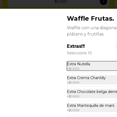
$5.400
Waffle Frutas.
Waffle Snickers
Waffle de Bruselas, mantequilla de 
Waffle con una diagona
maní, leche condensada, chocolate 
plátano y frutillas.
belga derretido, azúcar flor y 
maní.
Extras!!!
$5.500
Seleccione 10
Extra Nutella
Waffle Frutas.
+
$1.000
Waffle con una diagonal de 
plátano y frutillas.
Extra Crema Chantilly
+
$1.000
Extra Chocolate belga derre
$4.400
+
$1.000
Extra Mantequilla de maní.
+
$1.000