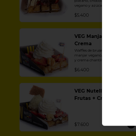
plátano, chocolate belga derretido 
vegano y azúcar flor.
$5.400
VEG Manjar + Frutas +
Crema
Waffles de bruselas vegano, 
manjar vegano, frutillas, plátano 
y crema chantilly vegana
$6.400
VEG Nutella +
Frutas + Crema + 1
Helado
$7.600