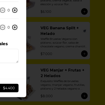
plátano, crema vegetal, salsa a 
elección y azúcar flor.
0
$6.100
0
VEG Banana Split +
Helado
Waffle Bruselas Vegano con 
plátano, azúcar flor, salsa de 
ales
chocolate vegano, crema chantilly 
vegetal y helado vegano.
$7.000
VEG Manjar + Frutas +
2 Helados
Exquisito Waffles de bruselas 
vegano, manjar vegano, frutillas, 
r
$4.400
plátano y 2 helados vegano a 
eleción.
$8.000