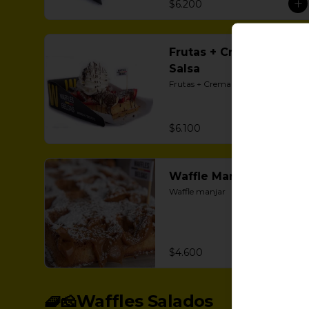
$6.200
Frutas + Crema +
Salsa
Frutas + Crema + Salsa a elección
$6.100
Waffle Manjar.
Waffle manjar
$4.600
🧇🧀Waffles Salados