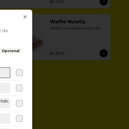
$5.400
Waffle Nutella.
Close
Waffle con nutella y azúcar flor.
l de
Opcional
$4.800
tido.