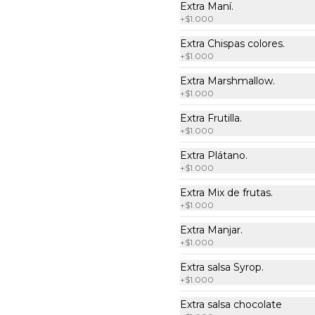
Extra Maní.
+
$1.000
Waffle Pizza
Extra Chispas colores.
Exquisito doble Waffle de bruselas, 
+
$1.000
unidos con queso fundido, 
pepperonni y salsa de pizza.
Extra Marshmallow.
+
$1.000
$6.500
Extra Frutilla.
+
$1.000
Extra Plátano.
+
$1.000
Extra Mix de frutas.
+
$1.000
Extra Manjar.
+
$1.000
Extra salsa Syrop.
+
$1.000
Extra salsa chocolate