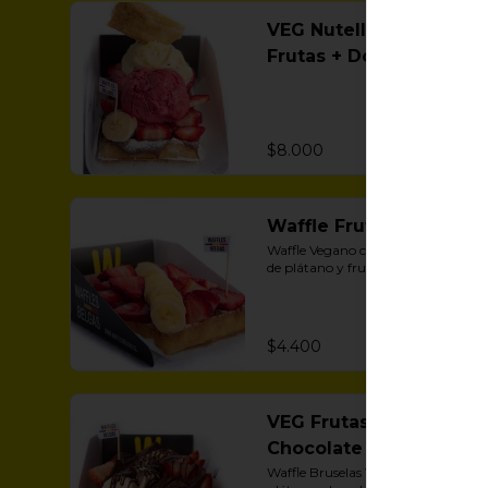
VEG Nutella +
Frutas + Doble
Helado
$8.000
Waffle Frutas VEG.
Waffle Vegano con una diagonal 
de plátano y frutillas.
$4.400
VEG Frutas +
Chocolate belga
Waffle Bruselas Vegano, frutilla, 