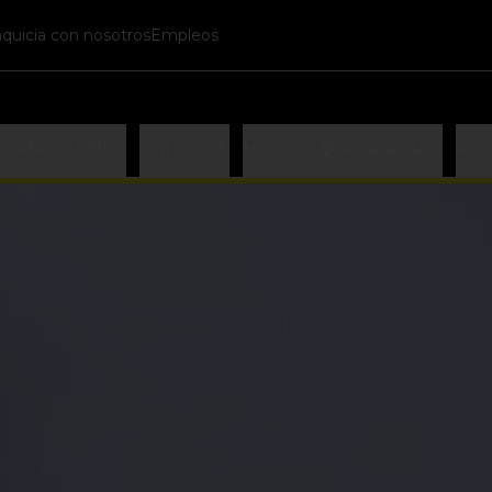
nquicia con nosotros
Empleos
EGANO Waffles
Liquidos🥤
Helados 🍨 Artesanales
Pro