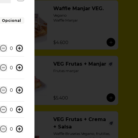
Waffle Manjar VEG.
Vegano 

Waffle Manjar
Opcional
$4.600
0
VEG Frutas + Manjar
0
Frutas manjar
0
$5.400
0
VEG Frutas + Crema
+ Salsa
0
Waffle Bruselas Vegano, frutillas, 