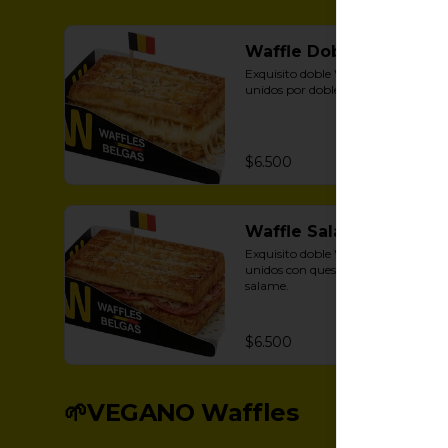
Waffle Doble Queso
Exquisito doble Waffle de bruselas, 
unidos por doble queso fundido.
$6.500
Waffle Salame Queso
Exquisito doble Waffle de bruselas, 
unidos con queso fundido y 
salame.
$6.500
🌱VEGANO Waffles