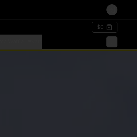
Login
$0
mo Waffle L❤vers