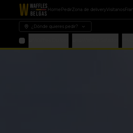
Home
Pedir
Zona de delivery
Visítanos
Fra
¿Dónde quieres pedir?
🧇Waffles Dulces
🧇🧀Waffles Salados
🌱V