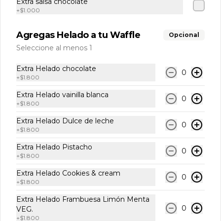
Extra salsa chocolate
y 2 chocolate).
+
$1.000
Agregas Helado a tu Waffle
Opcional
$16.000
$18.400
Seleccione al menos 1
Extra Helado chocolate
0
+
$1.800
Extra Helado vainilla blanca
0
+
$1.800
Extra Helado Dulce de leche
0
+
$1.800
Extra Helado Pistacho
0
+
$1.800
Términos y condiciones
Extra Helado Cookies & cream
0
Política de privacidad
+
$1.800
Redes sociales
Extra Helado Frambuesa Limón Menta
0
VEG.
+
$1.800