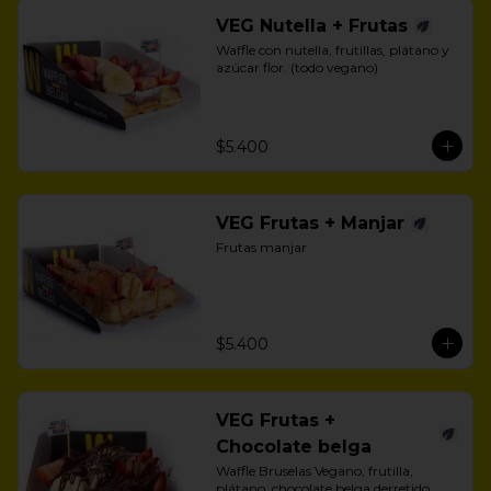
VEG Nutella + Frutas
Waffle con nutella, frutillas, plátano y 
azúcar flor. (todo vegano)
$5.400
VEG Frutas + Manjar
Frutas manjar
$5.400
VEG Frutas +
Chocolate belga
Waffle Bruselas Vegano, frutilla, 
plátano, chocolate belga derretido 