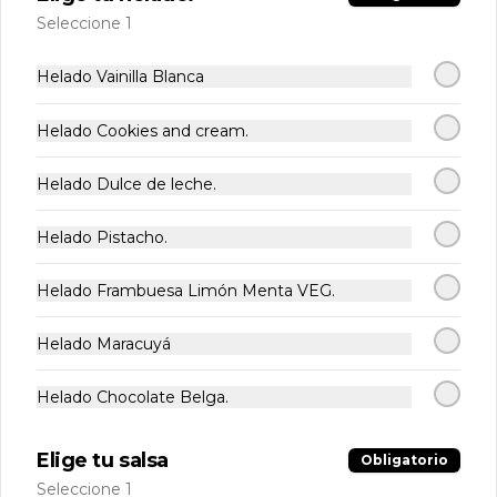
Seleccione 1
$4.600
Helado Vainilla Blanca
Bebida
Helado Cookies and cream.
Variedades bebida 350cc
Helado Dulce de leche.
Helado Pistacho.
$2.000
Helado Frambuesa Limón Menta VEG.
Aguas
Agua de 500cc
Helado Maracuyá
Helado Chocolate Belga.
$2.000
Elige tu salsa
Obligatorio
Seleccione 1