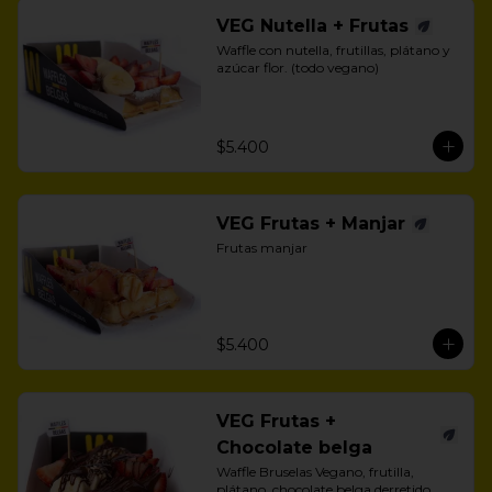
VEG Nutella + Frutas
Waffle con nutella, frutillas, plátano y 
azúcar flor. (todo vegano)
$5.400
VEG Frutas + Manjar
Frutas manjar
$5.400
VEG Frutas +
Chocolate belga
Waffle Bruselas Vegano, frutilla, 
plátano, chocolate belga derretido 