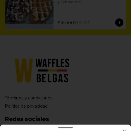
y 2 chocolate).
$16.000
$18.400
Términos y condiciones
Política de privacidad
Redes sociales