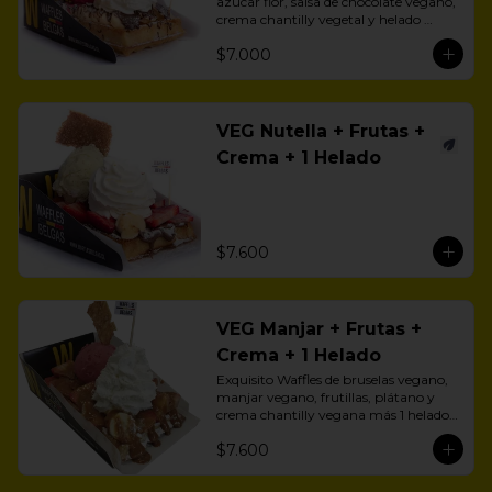
azúcar flor, salsa de chocolate vegano, 
crema chantilly vegetal y helado 
vegano.
$7.000
VEG Nutella + Frutas +
Crema + 1 Helado
$7.600
VEG Manjar + Frutas +
Crema + 1 Helado
Exquisito Waffles de bruselas vegano, 
manjar vegano, frutillas, plátano y 
crema chantilly vegana más 1 helado 
vegano a eleción.
$7.600