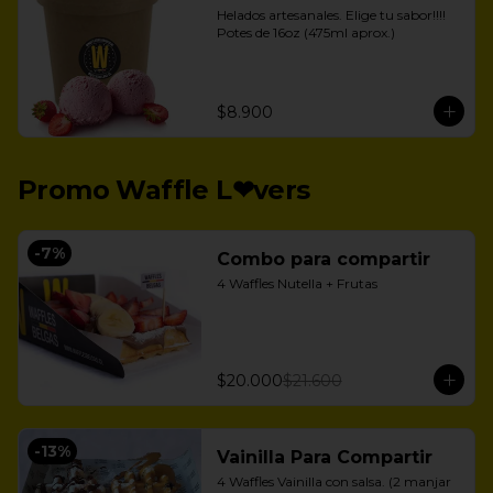
Helados artesanales. Elige tu sabor!!!!

Potes de 16oz (475ml aprox.)
$8.900
Promo Waffle L❤vers
-
7
%
Combo para compartir
4 Waffles Nutella + Frutas
$20.000
$21.600
-
13
%
Vainilla Para Compartir
4 Waffles Vainilla con salsa. (2 manjar 