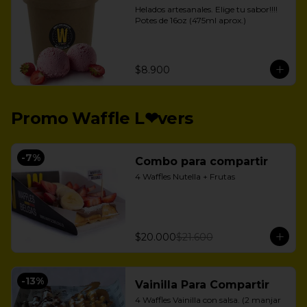
Helados artesanales. Elige tu sabor!!!!

Potes de 16oz (475ml aprox.)
$8.900
Promo Waffle L❤vers
-
7
%
Combo para compartir
4 Waffles Nutella + Frutas
$20.000
$21.600
-
13
%
Vainilla Para Compartir
4 Waffles Vainilla con salsa. (2 manjar 