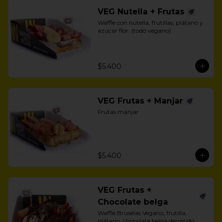
VEG Nutella + Frutas
Waffle con nutella, frutillas, plátano y 
azúcar flor. (todo vegano)
$5.400
VEG Frutas + Manjar
Frutas manjar
$5.400
VEG Frutas +
Chocolate belga
Waffle Bruselas Vegano, frutilla, 
plátano, chocolate belga derretido 