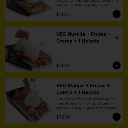
azúcar flor, salsa de chocolate vegano, 
crema chantilly vegetal y helado 
vegano.
$7.000
VEG Nutella + Frutas +
Crema + 1 Helado
$7.600
VEG Manjar + Frutas +
Crema + 1 Helado
Exquisito Waffles de bruselas vegano, 
manjar vegano, frutillas, plátano y 
crema chantilly vegana más 1 helado 
vegano a eleción.
$7.600