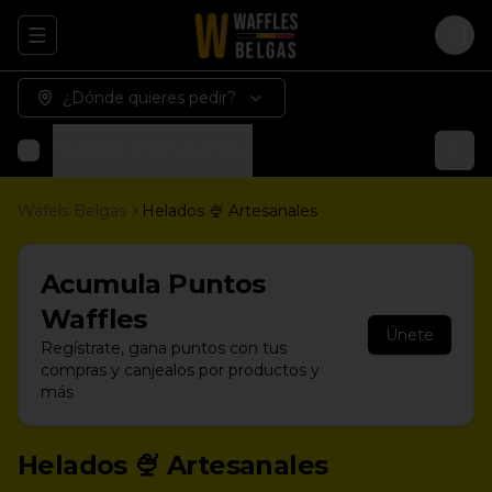
Abrir menu de navegación
Logi
¿Dónde quieres pedir?
Helados 🍨 Artesanales
Wafels Belgas
Helados 🍨 Artesanales
Acumula
Puntos
Waffles
Únete
Regístrate, gana puntos con tus
compras y canjealos por productos y
más
Helados 🍨 Artesanales