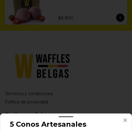
$8.900
Términos y condiciones
Política de privacidad
Redes sociales
5 Conos Artesanales
Instagram